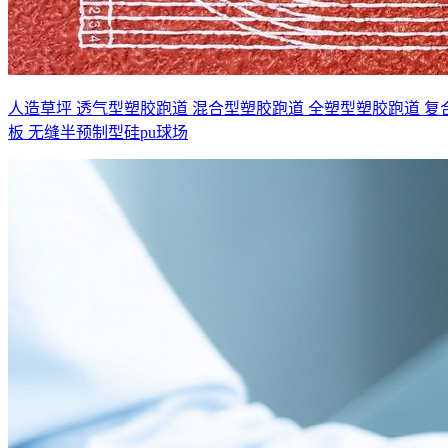
人造草坪
透气型塑胶跑道
混合型塑胶跑道
全塑型塑胶跑道
复
板
无缝半预制型硅pu球场