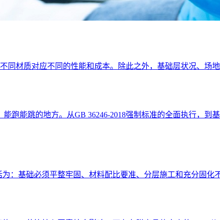
上，不同材质对应不同的性能和成本。除此之外，基础层状况、场
跑能跳的地方。从GB 36246-2018强制标准的全面执行
概括为：基础必须平整牢固、材料配比要准、分层施工和充分固化