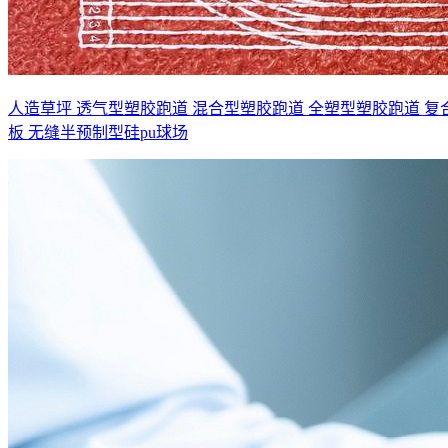
人造草坪
透气型塑胶跑道
混合型塑胶跑道
全塑型塑胶跑道
复
板
无缝半预制型硅pu球场