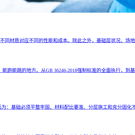
上，不同材质对应不同的性能和成本。除此之外，基础层状况、场
跑能跳的地方。从GB 36246-2018强制标准的全面执行
概括为：基础必须平整牢固、材料配比要准、分层施工和充分固化