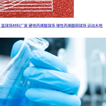
面
篮球场材料厂家
硬地丙烯酸球场
弹性丙烯酸网球场
运动木地