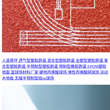
人造草坪
透气型塑胶跑道
混合型塑胶跑道
全塑型塑胶跑道
复
合型塑胶跑道
半预制型塑胶跑道
预制型橡胶跑道
EPDM塑胶
地面
篮球场材料厂家
硬地丙烯酸球场
弹性丙烯酸网球场
运动
木地板
无缝半预制型硅pu球场