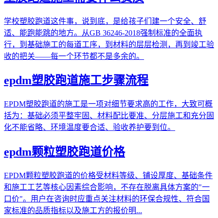
学校塑胶跑道这件事，说到底，是给孩子们建一个安全、舒
适、能跑能跳的地方。从GB 36246-2018强制标准的全面执
行，到基础施工的每道工序，到材料的层层检测，再到竣工验
收的把关——每一个环节都不是多余的。
epdm塑胶跑道施工步骤流程
EPDM塑胶跑道的施工是一项对细节要求高的工作，大致可概
括为：基础必须平整牢固、材料配比要准、分层施工和充分固
化不能省略、环境温度要合适、验收养护要到位。
epdm颗粒塑胶跑道价格
EPDM颗粒塑胶跑道的价格受材料等级、铺设厚度、基础条件
和施工工艺等核心因素综合影响，不存在脱离具体方案的"一
口价"。用户在咨询时应重点关注材料的环保合规性、符合国
家标准的品质指标以及施工方的报价明...