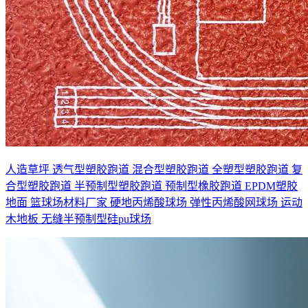
人造草坪
透气型塑胶跑道
混合型塑胶跑道
全塑型塑胶跑道
复
合型塑胶跑道
半预制型塑胶跑道
预制型橡胶跑道
EPDM塑胶
地面
篮球场材料厂家
硬地丙烯酸球场
弹性丙烯酸网球场
运动
木地板
无缝半预制型硅pu球场