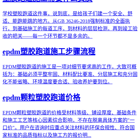
学校塑胶跑道这件事，说到底，是给孩子们建一个安全、舒
适、能跑能跳的地方。从GB 36246-2018强制标准的全面执
行，到基础施工的每道工序，到材料的层层检测，再到竣工验
收的把关——每一个环节都不是多余的。
epdm塑胶跑道施工步骤流程
EPDM塑胶跑道的施工是一项对细节要求高的工作，大致可概
括为：基础必须平整牢固、材料配比要准、分层施工和充分固
化不能省略、环境温度要合适、验收养护要到位。
epdm颗粒塑胶跑道价格
EPDM颗粒塑胶跑道的价格受材料等级、铺设厚度、基础条件
和施工工艺等核心因素综合影响，不存在脱离具体方案的"一
口价"。用户在咨询时应重点关注材料的环保合规性、符合国
家标准的品质指标以及施工方的报价明...