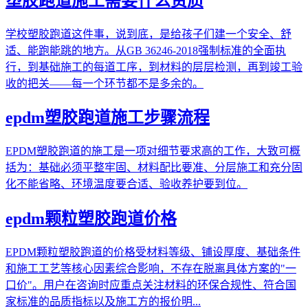
塑胶跑道施工需要什么资质
学校塑胶跑道这件事，说到底，是给孩子们建一个安全、舒
适、能跑能跳的地方。从GB 36246-2018强制标准的全面执
行，到基础施工的每道工序，到材料的层层检测，再到竣工验
收的把关——每一个环节都不是多余的。
epdm塑胶跑道施工步骤流程
EPDM塑胶跑道的施工是一项对细节要求高的工作，大致可概
括为：基础必须平整牢固、材料配比要准、分层施工和充分固
化不能省略、环境温度要合适、验收养护要到位。
epdm颗粒塑胶跑道价格
EPDM颗粒塑胶跑道的价格受材料等级、铺设厚度、基础条件
和施工工艺等核心因素综合影响，不存在脱离具体方案的"一
口价"。用户在咨询时应重点关注材料的环保合规性、符合国
家标准的品质指标以及施工方的报价明...