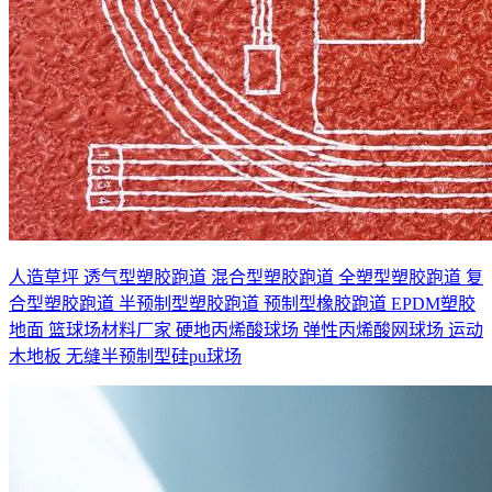
人造草坪
透气型塑胶跑道
混合型塑胶跑道
全塑型塑胶跑道
复
合型塑胶跑道
半预制型塑胶跑道
预制型橡胶跑道
EPDM塑胶
地面
篮球场材料厂家
硬地丙烯酸球场
弹性丙烯酸网球场
运动
木地板
无缝半预制型硅pu球场