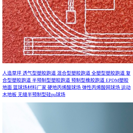
人造草坪
透气型塑胶跑道
混合型塑胶跑道
全塑型塑胶跑道
复
合型塑胶跑道
半预制型塑胶跑道
预制型橡胶跑道
EPDM塑胶
地面
篮球场材料厂家
硬地丙烯酸球场
弹性丙烯酸网球场
运动
木地板
无缝半预制型硅pu球场