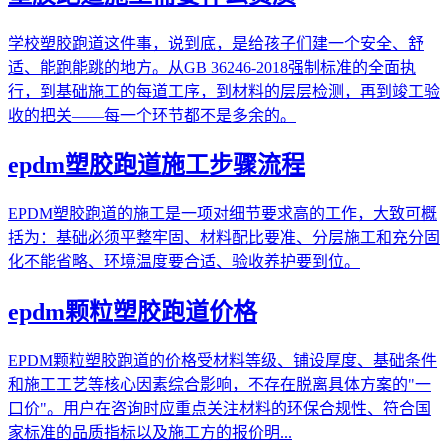
学校塑胶跑道这件事，说到底，是给孩子们建一个安全、舒
适、能跑能跳的地方。从GB 36246-2018强制标准的全面执
行，到基础施工的每道工序，到材料的层层检测，再到竣工验
收的把关——每一个环节都不是多余的。
epdm塑胶跑道施工步骤流程
EPDM塑胶跑道的施工是一项对细节要求高的工作，大致可概
括为：基础必须平整牢固、材料配比要准、分层施工和充分固
化不能省略、环境温度要合适、验收养护要到位。
epdm颗粒塑胶跑道价格
EPDM颗粒塑胶跑道的价格受材料等级、铺设厚度、基础条件
和施工工艺等核心因素综合影响，不存在脱离具体方案的"一
口价"。用户在咨询时应重点关注材料的环保合规性、符合国
家标准的品质指标以及施工方的报价明...