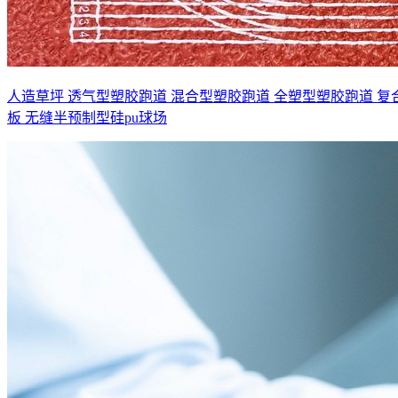
人造草坪
透气型塑胶跑道
混合型塑胶跑道
全塑型塑胶跑道
复
板
无缝半预制型硅pu球场