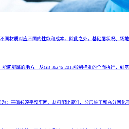
上，不同材质对应不同的性能和成本。除此之外，基础层状况、场
跑能跳的地方。从GB 36246-2018强制标准的全面执行
概括为：基础必须平整牢固、材料配比要准、分层施工和充分固化