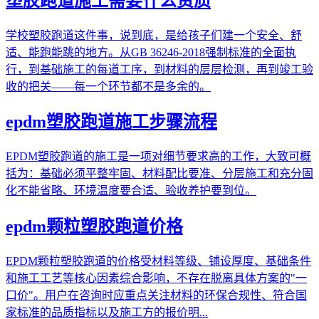
塑胶跑道施工需要什么资质
学校塑胶跑道这件事，说到底，是给孩子们建一个安全、舒
适、能跑能跳的地方。从GB 36246-2018强制标准的全面执
行，到基础施工的每道工序，到材料的层层检测，再到竣工验
收的把关——每一个环节都不是多余的。
epdm塑胶跑道施工步骤流程
EPDM塑胶跑道的施工是一项对细节要求高的工作，大致可概
括为：基础必须平整牢固、材料配比要准、分层施工和充分固
化不能省略、环境温度要合适、验收养护要到位。
epdm颗粒塑胶跑道价格
EPDM颗粒塑胶跑道的价格受材料等级、铺设厚度、基础条件
和施工工艺等核心因素综合影响，不存在脱离具体方案的"一
口价"。用户在咨询时应重点关注材料的环保合规性、符合国
家标准的品质指标以及施工方的报价明...