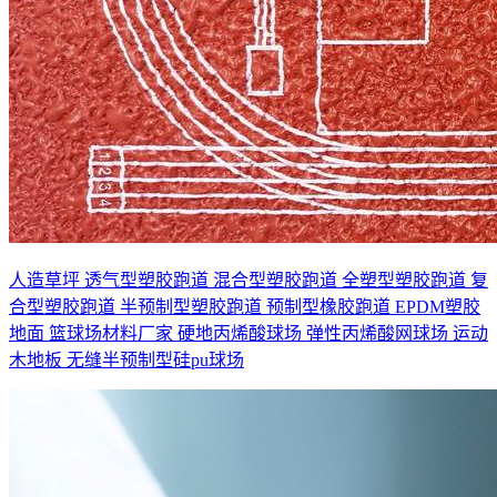
人造草坪
透气型塑胶跑道
混合型塑胶跑道
全塑型塑胶跑道
复
合型塑胶跑道
半预制型塑胶跑道
预制型橡胶跑道
EPDM塑胶
地面
篮球场材料厂家
硬地丙烯酸球场
弹性丙烯酸网球场
运动
木地板
无缝半预制型硅pu球场