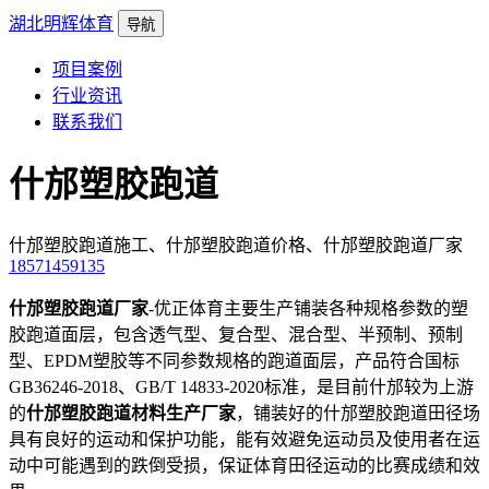
湖北明辉体育
导航
项目案例
行业资讯
联系我们
什邡塑胶跑道
什邡塑胶跑道施工、什邡塑胶跑道价格、什邡塑胶跑道厂家
18571459135
什邡塑胶跑道厂家
-优正体育主要生产铺装各种规格参数的塑
胶跑道面层，包含透气型、复合型、混合型、半预制、预制
型、EPDM塑胶等不同参数规格的跑道面层，产品符合国标
GB36246-2018、GB/T 14833-2020标准，是目前什邡较为上游
的
什邡塑胶跑道材料生产厂家
，铺装好的什邡塑胶跑道田径场
具有良好的运动和保护功能，能有效避免运动员及使用者在运
动中可能遇到的跌倒受损，保证体育田径运动的比赛成绩和效