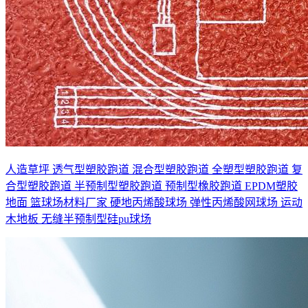
人造草坪
透气型塑胶跑道
混合型塑胶跑道
全塑型塑胶跑道
复
合型塑胶跑道
半预制型塑胶跑道
预制型橡胶跑道
EPDM塑胶
地面
篮球场材料厂家
硬地丙烯酸球场
弹性丙烯酸网球场
运动
木地板
无缝半预制型硅pu球场