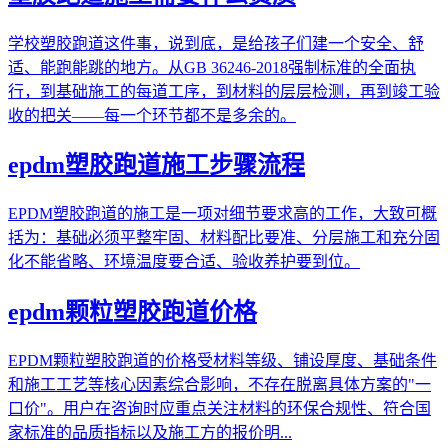
学校塑胶跑道这件事，说到底，是给孩子们建一个安全、舒
适、能跑能跳的地方。从GB 36246-2018强制标准的全面执
行，到基础施工的每道工序，到材料的层层检测，再到竣工验
收的把关——每一个环节都不是多余的。
epdm塑胶跑道施工步骤流程
EPDM塑胶跑道的施工是一项对细节要求高的工作，大致可概
括为：基础必须平整牢固、材料配比要准、分层施工和充分固
化不能省略、环境温度要合适、验收养护要到位。
epdm颗粒塑胶跑道价格
EPDM颗粒塑胶跑道的价格受材料等级、铺设厚度、基础条件
和施工工艺等核心因素综合影响，不存在脱离具体方案的"一
口价"。用户在咨询时应重点关注材料的环保合规性、符合国
家标准的品质指标以及施工方的报价明...