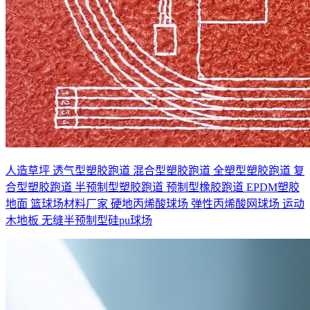
人造草坪
透气型塑胶跑道
混合型塑胶跑道
全塑型塑胶跑道
复
合型塑胶跑道
半预制型塑胶跑道
预制型橡胶跑道
EPDM塑胶
地面
篮球场材料厂家
硬地丙烯酸球场
弹性丙烯酸网球场
运动
木地板
无缝半预制型硅pu球场