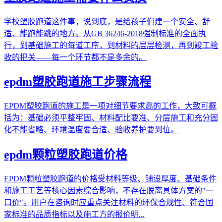
学校塑胶跑道这件事，说到底，是给孩子们建一个安全、舒
适、能跑能跳的地方。从GB 36246-2018强制标准的全面执
行，到基础施工的每道工序，到材料的层层检测，再到竣工验
收的把关——每一个环节都不是多余的。
epdm塑胶跑道施工步骤流程
EPDM塑胶跑道的施工是一项对细节要求高的工作，大致可概
括为：基础必须平整牢固、材料配比要准、分层施工和充分固
化不能省略、环境温度要合适、验收养护要到位。
epdm颗粒塑胶跑道价格
EPDM颗粒塑胶跑道的价格受材料等级、铺设厚度、基础条件
和施工工艺等核心因素综合影响，不存在脱离具体方案的"一
口价"。用户在咨询时应重点关注材料的环保合规性、符合国
家标准的品质指标以及施工方的报价明...