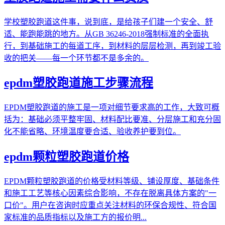
学校塑胶跑道这件事，说到底，是给孩子们建一个安全、舒
适、能跑能跳的地方。从GB 36246-2018强制标准的全面执
行，到基础施工的每道工序，到材料的层层检测，再到竣工验
收的把关——每一个环节都不是多余的。
epdm塑胶跑道施工步骤流程
EPDM塑胶跑道的施工是一项对细节要求高的工作，大致可概
括为：基础必须平整牢固、材料配比要准、分层施工和充分固
化不能省略、环境温度要合适、验收养护要到位。
epdm颗粒塑胶跑道价格
EPDM颗粒塑胶跑道的价格受材料等级、铺设厚度、基础条件
和施工工艺等核心因素综合影响，不存在脱离具体方案的"一
口价"。用户在咨询时应重点关注材料的环保合规性、符合国
家标准的品质指标以及施工方的报价明...