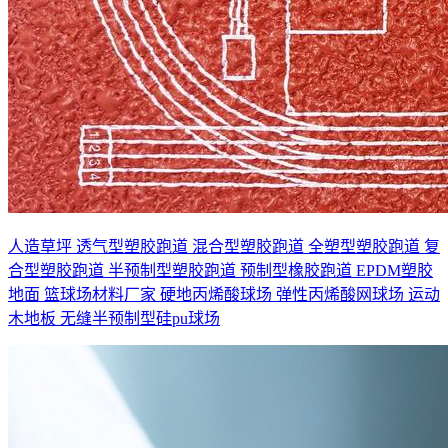
人造草坪
透气型塑胶跑道
混合型塑胶跑道
全塑型塑胶跑道
复
合型塑胶跑道
半预制型塑胶跑道
预制型橡胶跑道
EPDM塑胶
地面
篮球场材料厂家
硬地丙烯酸球场
弹性丙烯酸网球场
运动
木地板
无缝半预制型硅pu球场