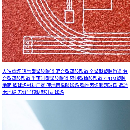
人造草坪
透气型塑胶跑道
混合型塑胶跑道
全塑型塑胶跑道
复
合型塑胶跑道
半预制型塑胶跑道
预制型橡胶跑道
EPDM塑胶
地面
篮球场材料厂家
硬地丙烯酸球场
弹性丙烯酸网球场
运动
木地板
无缝半预制型硅pu球场