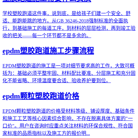
学校塑胶跑道这件事，说到底，是给孩子们建一个安全、舒
适、能跑能跳的地方。从GB 36246-2018强制标准的全面执
行，到基础施工的每道工序，到材料的层层检测，再到竣工验
收的把关——每一个环节都不是多余的。
epdm塑胶跑道施工步骤流程
EPDM塑胶跑道的施工是一项对细节要求高的工作，大致可概
括为：基础必须平整牢固、材料配比要准、分层施工和充分固
化不能省略、环境温度要合适、验收养护要到位。
epdm颗粒塑胶跑道价格
EPDM颗粒塑胶跑道的价格受材料等级、铺设厚度、基础条件
和施工工艺等核心因素综合影响，不存在脱离具体方案的"一
口价"。用户在咨询时应重点关注材料的环保合规性、符合国
家标准的品质指标以及施工方的报价明...