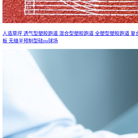
人造草坪
透气型塑胶跑道
混合型塑胶跑道
全塑型塑胶跑道
复
板
无缝半预制型硅pu球场