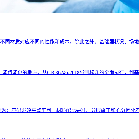
上，不同材质对应不同的性能和成本。除此之外，基础层状况、场
跑能跳的地方。从GB 36246-2018强制标准的全面执行
概括为：基础必须平整牢固、材料配比要准、分层施工和充分固化