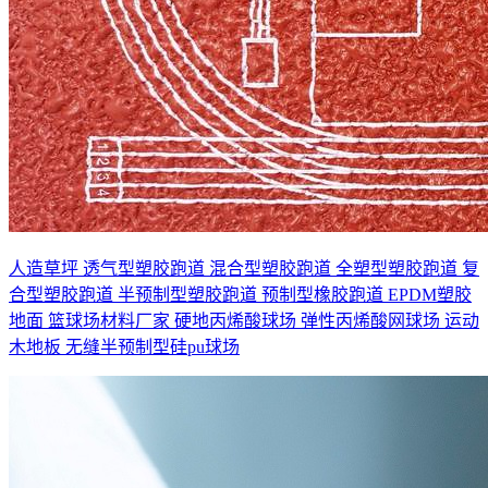
人造草坪
透气型塑胶跑道
混合型塑胶跑道
全塑型塑胶跑道
复
合型塑胶跑道
半预制型塑胶跑道
预制型橡胶跑道
EPDM塑胶
地面
篮球场材料厂家
硬地丙烯酸球场
弹性丙烯酸网球场
运动
木地板
无缝半预制型硅pu球场