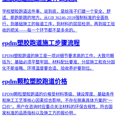
学校塑胶跑道这件事，说到底，是给孩子们建一个安全、舒
适、能跑能跳的地方。从GB 36246-2018强制标准的全面执
行，到基础施工的每道工序，到材料的层层检测，再到竣工验
收的把关——每一个环节都不是多余的。
epdm塑胶跑道施工步骤流程
EPDM塑胶跑道的施工是一项对细节要求高的工作，大致可概
括为：基础必须平整牢固、材料配比要准、分层施工和充分固
化不能省略、环境温度要合适、验收养护要到位。
epdm颗粒塑胶跑道价格
EPDM颗粒塑胶跑道的价格受材料等级、铺设厚度、基础条件
和施工工艺等核心因素综合影响，不存在脱离具体方案的"一
口价"。用户在咨询时应重点关注材料的环保合规性、符合国
家标准的品质指标以及施工方的报价明...