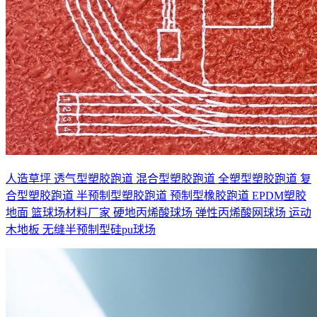
人造草坪
透气型塑胶跑道
混合型塑胶跑道
全塑型塑胶跑道
复
合型塑胶跑道
半预制型塑胶跑道
预制型橡胶跑道
EPDM塑胶
地面
篮球场材料厂家
硬地丙烯酸球场
弹性丙烯酸网球场
运动
木地板
无缝半预制型硅pu球场