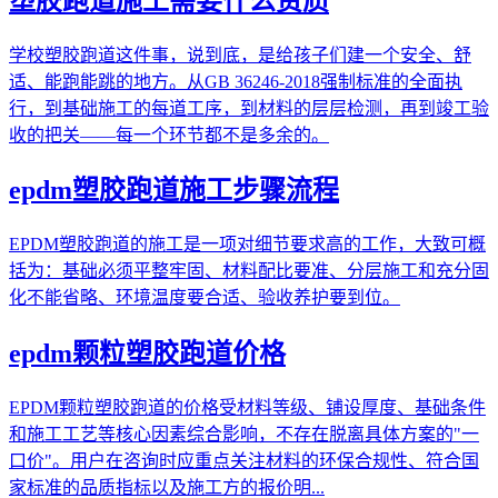
塑胶跑道施工需要什么资质
学校塑胶跑道这件事，说到底，是给孩子们建一个安全、舒
适、能跑能跳的地方。从GB 36246-2018强制标准的全面执
行，到基础施工的每道工序，到材料的层层检测，再到竣工验
收的把关——每一个环节都不是多余的。
epdm塑胶跑道施工步骤流程
EPDM塑胶跑道的施工是一项对细节要求高的工作，大致可概
括为：基础必须平整牢固、材料配比要准、分层施工和充分固
化不能省略、环境温度要合适、验收养护要到位。
epdm颗粒塑胶跑道价格
EPDM颗粒塑胶跑道的价格受材料等级、铺设厚度、基础条件
和施工工艺等核心因素综合影响，不存在脱离具体方案的"一
口价"。用户在咨询时应重点关注材料的环保合规性、符合国
家标准的品质指标以及施工方的报价明...