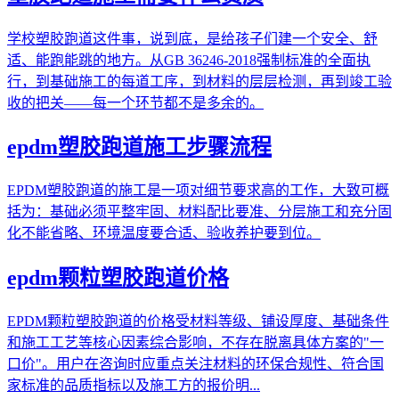
学校塑胶跑道这件事，说到底，是给孩子们建一个安全、舒
适、能跑能跳的地方。从GB 36246-2018强制标准的全面执
行，到基础施工的每道工序，到材料的层层检测，再到竣工验
收的把关——每一个环节都不是多余的。
epdm塑胶跑道施工步骤流程
EPDM塑胶跑道的施工是一项对细节要求高的工作，大致可概
括为：基础必须平整牢固、材料配比要准、分层施工和充分固
化不能省略、环境温度要合适、验收养护要到位。
epdm颗粒塑胶跑道价格
EPDM颗粒塑胶跑道的价格受材料等级、铺设厚度、基础条件
和施工工艺等核心因素综合影响，不存在脱离具体方案的"一
口价"。用户在咨询时应重点关注材料的环保合规性、符合国
家标准的品质指标以及施工方的报价明...