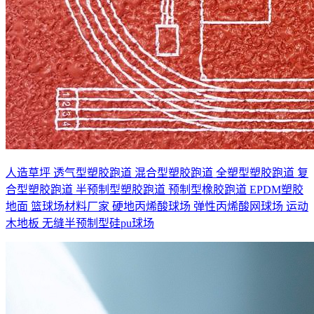
人造草坪
透气型塑胶跑道
混合型塑胶跑道
全塑型塑胶跑道
复
合型塑胶跑道
半预制型塑胶跑道
预制型橡胶跑道
EPDM塑胶
地面
篮球场材料厂家
硬地丙烯酸球场
弹性丙烯酸网球场
运动
木地板
无缝半预制型硅pu球场