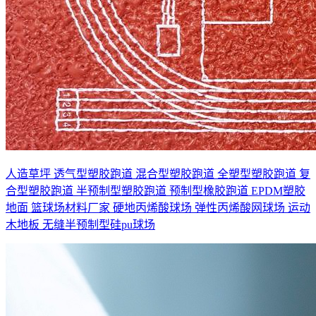
人造草坪
透气型塑胶跑道
混合型塑胶跑道
全塑型塑胶跑道
复
合型塑胶跑道
半预制型塑胶跑道
预制型橡胶跑道
EPDM塑胶
地面
篮球场材料厂家
硬地丙烯酸球场
弹性丙烯酸网球场
运动
木地板
无缝半预制型硅pu球场