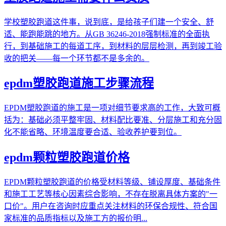
学校塑胶跑道这件事，说到底，是给孩子们建一个安全、舒
适、能跑能跳的地方。从GB 36246-2018强制标准的全面执
行，到基础施工的每道工序，到材料的层层检测，再到竣工验
收的把关——每一个环节都不是多余的。
epdm塑胶跑道施工步骤流程
EPDM塑胶跑道的施工是一项对细节要求高的工作，大致可概
括为：基础必须平整牢固、材料配比要准、分层施工和充分固
化不能省略、环境温度要合适、验收养护要到位。
epdm颗粒塑胶跑道价格
EPDM颗粒塑胶跑道的价格受材料等级、铺设厚度、基础条件
和施工工艺等核心因素综合影响，不存在脱离具体方案的"一
口价"。用户在咨询时应重点关注材料的环保合规性、符合国
家标准的品质指标以及施工方的报价明...