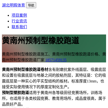
湖北明辉体育
导航
项目案例
行业资讯
联系我们
黄南州预制型橡胶跑道
黄南州预制型橡胶跑道施工、黄南州预制型橡胶跑道价格、黄
南州预制型橡胶跑道厂家
18571459135
黄南州预制型橡胶跑道卷材
含有耐磨抗紫外线面层、吸震底层
和设置在吸震底层与地基之间的胶粘剂层，其特征是：它的吸
震底层是一种实心的平实型结构的板材。标准厚度13mm，也
接受实际使用情况下的厚度定制化生产。
预制型塑胶跑道
适用于黄南州各等级田径竞赛场所，训练场
所，也适用于各类校园竞赛、教育用场所，成品度很高，属于
品质好产品。