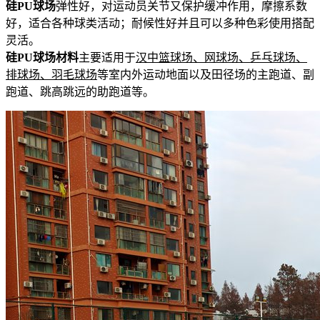
硅PU球场
弹性好，对运动员关节又保护缓冲作用，摩擦系数
好，适合各种球类活动；耐候性好并且可以多种色彩使用搭配
灵活。
硅PU球场材料
主要适用于
汉中篮球场、网球场、乒乓球场、
排球场、羽毛球场
等室内外运动地面以及田径场的主跑道、副
跑道、跳高跳远的助跑道等。