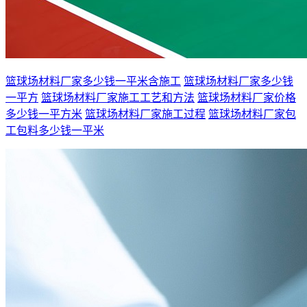
篮球场材料厂家多少钱一平米含施工
篮球场材料厂家多少钱
一平方
篮球场材料厂家施工工艺和方法
篮球场材料厂家价格
多少钱一平方米
篮球场材料厂家施工过程
篮球场材料厂家包
工包料多少钱一平米