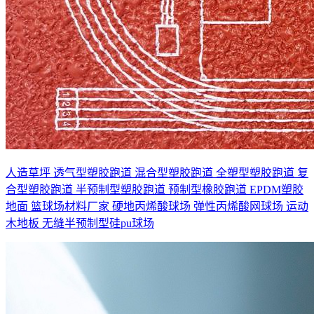
人造草坪
透气型塑胶跑道
混合型塑胶跑道
全塑型塑胶跑道
复
合型塑胶跑道
半预制型塑胶跑道
预制型橡胶跑道
EPDM塑胶
地面
篮球场材料厂家
硬地丙烯酸球场
弹性丙烯酸网球场
运动
木地板
无缝半预制型硅pu球场