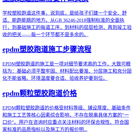
学校塑胶跑道这件事，说到底，是给孩子们建一个安全、舒
适、能跑能跳的地方。从GB 36246-2018强制标准的全面执
行，到基础施工的每道工序，到材料的层层检测，再到竣工验
收的把关——每一个环节都不是多余的。
epdm塑胶跑道施工步骤流程
EPDM塑胶跑道的施工是一项对细节要求高的工作，大致可概
括为：基础必须平整牢固、材料配比要准、分层施工和充分固
化不能省略、环境温度要合适、验收养护要到位。
epdm颗粒塑胶跑道价格
EPDM颗粒塑胶跑道的价格受材料等级、铺设厚度、基础条件
和施工工艺等核心因素综合影响，不存在脱离具体方案的"一
口价"。用户在咨询时应重点关注材料的环保合规性、符合国
家标准的品质指标以及施工方的报价明...