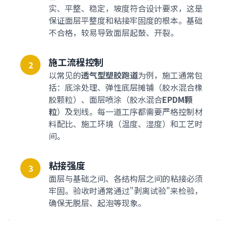
实、平整、稳定，坡度符合设计要求，这是
保证面层平整度和粘接牢固度的根本。基础
不合格，较易导致面层起鼓、开裂。
施工流程控制
2
以常见的
透气型塑胶跑道
为例，施工通常包
括：底涂处理、弹性底层摊铺（胶水混合橡
胶颗粒）、面层喷涂（胶水混合
EPDM颗
粒
）及划线。每一道工序都需要严格控制材
料配比、施工环境（温度、湿度）和工艺时
间。
粘接强度
3
面层与基础之间、各结构层之间的粘接必须
牢固。验收时通常通过"剥离试验"来检验，
确保无脱层、起泡等现象。