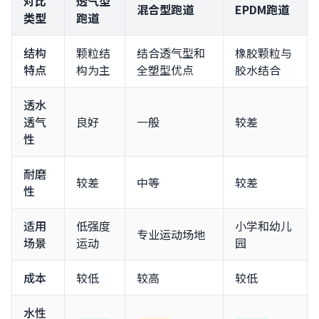
对比
透气型
混合型跑道
EPDM跑道
类型
跑道
结构
颗粒结
结合透气型和
橡胶颗粒与
特点
构为主
全塑型优点
胶水结合
透水
透气
良好
一般
较差
性
耐磨
较差
中等
较差
性
适用
低强度
小学和幼儿
专业运动场地
场景
运动
园
成本
较低
较高
较低
水性