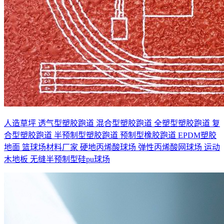
人造草坪
透气型塑胶跑道
混合型塑胶跑道
全塑型塑胶跑道
复
合型塑胶跑道
半预制型塑胶跑道
预制型橡胶跑道
EPDM塑胶
地面
篮球场材料厂家
硬地丙烯酸球场
弹性丙烯酸网球场
运动
木地板
无缝半预制型硅pu球场