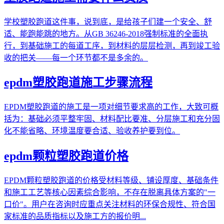
学校塑胶跑道这件事，说到底，是给孩子们建一个安全、舒
适、能跑能跳的地方。从GB 36246-2018强制标准的全面执
行，到基础施工的每道工序，到材料的层层检测，再到竣工验
收的把关——每一个环节都不是多余的。
epdm塑胶跑道施工步骤流程
EPDM塑胶跑道的施工是一项对细节要求高的工作，大致可概
括为：基础必须平整牢固、材料配比要准、分层施工和充分固
化不能省略、环境温度要合适、验收养护要到位。
epdm颗粒塑胶跑道价格
EPDM颗粒塑胶跑道的价格受材料等级、铺设厚度、基础条件
和施工工艺等核心因素综合影响，不存在脱离具体方案的"一
口价"。用户在咨询时应重点关注材料的环保合规性、符合国
家标准的品质指标以及施工方的报价明...