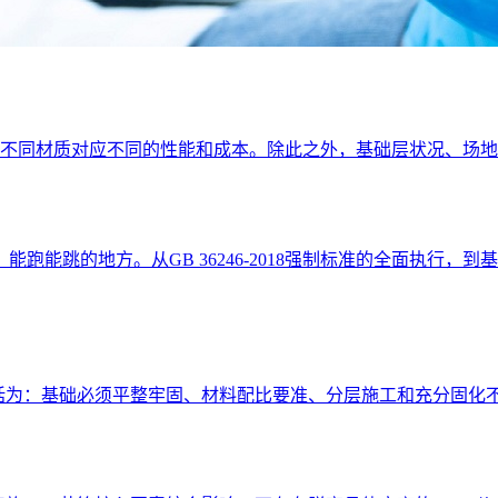
上，不同材质对应不同的性能和成本。除此之外，基础层状况、场
跑能跳的地方。从GB 36246-2018强制标准的全面执行
概括为：基础必须平整牢固、材料配比要准、分层施工和充分固化