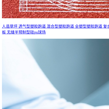
人造草坪
透气型塑胶跑道
混合型塑胶跑道
全塑型塑胶跑道
复
板
无缝半预制型硅pu球场