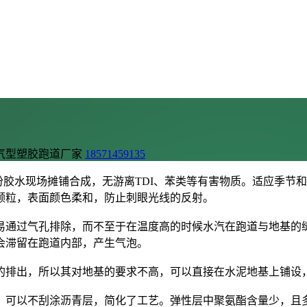
气型塑胶跑道厂家
18571459135
份胶水现场摊铺合成，无游离TDI、苯类等有害物质。适应季节
颗粒，表面颜色柔和，防止刺眼光线的反射。
易通过气孔排除，而不至于在温度高的时候水汽在跑道与地基的
会滞留在跑道内部，产生气泡。
的排出，所以其对地基的要求不高，可以直接在水泥地基上铺设
，可以不刮涂沥青层，简化了工艺。弹性层中聚氨酯含量少，且