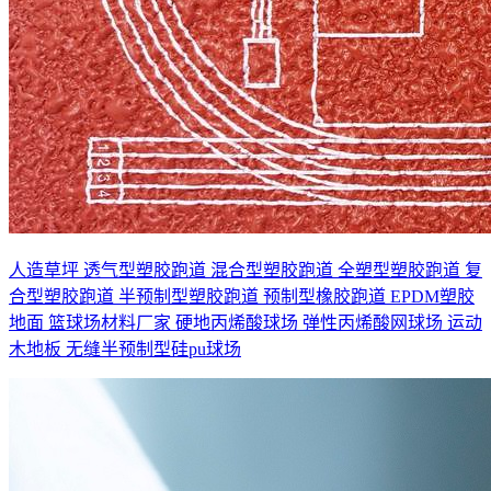
人造草坪
透气型塑胶跑道
混合型塑胶跑道
全塑型塑胶跑道
复
合型塑胶跑道
半预制型塑胶跑道
预制型橡胶跑道
EPDM塑胶
地面
篮球场材料厂家
硬地丙烯酸球场
弹性丙烯酸网球场
运动
木地板
无缝半预制型硅pu球场