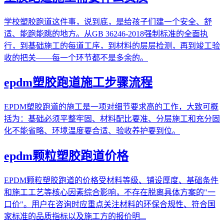
学校塑胶跑道这件事，说到底，是给孩子们建一个安全、舒
适、能跑能跳的地方。从GB 36246-2018强制标准的全面执
行，到基础施工的每道工序，到材料的层层检测，再到竣工验
收的把关——每一个环节都不是多余的。
epdm塑胶跑道施工步骤流程
EPDM塑胶跑道的施工是一项对细节要求高的工作，大致可概
括为：基础必须平整牢固、材料配比要准、分层施工和充分固
化不能省略、环境温度要合适、验收养护要到位。
epdm颗粒塑胶跑道价格
EPDM颗粒塑胶跑道的价格受材料等级、铺设厚度、基础条件
和施工工艺等核心因素综合影响，不存在脱离具体方案的"一
口价"。用户在咨询时应重点关注材料的环保合规性、符合国
家标准的品质指标以及施工方的报价明...