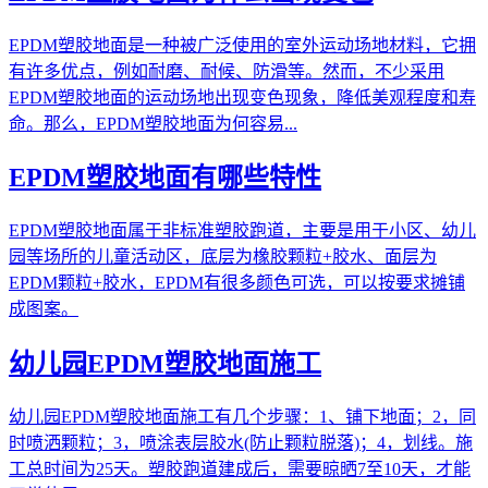
EPDM塑胶地面是一种被广泛使用的室外运动场地材料，它拥
有许多优点，例如耐磨、耐候、防滑等。然而，不少采用
EPDM塑胶地面的运动场地出现变色现象，降低美观程度和寿
命。那么，EPDM塑胶地面为何容易...
EPDM塑胶地面有哪些特性
EPDM塑胶地面属于非标准塑胶跑道，主要是用于小区、幼儿
园等场所的儿童活动区，底层为橡胶颗粒+胶水、面层为
EPDM颗粒+胶水，EPDM有很多颜色可选，可以按要求摊铺
成图案。
幼儿园EPDM塑胶地面施工
幼儿园EPDM塑胶地面施工有几个步骤：1、铺下地面；2，同
时喷洒颗粒；3，喷涂表层胶水(防止颗粒脱落)；4，划线。施
工总时间为25天。塑胶跑道建成后，需要晾晒7至10天，才能