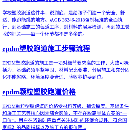
学校塑胶跑道这件事，说到底，是给孩子们建一个安全、舒
适、能跑能跳的地方。从GB 36246-2018强制标准的全面执
行，到基础施工的每道工序，到材料的层层检测，再到竣工验
收的把关——每一个环节都不是多余的。
epdm塑胶跑道施工步骤流程
EPDM塑胶跑道的施工是一项对细节要求高的工作，大致可概
括为：基础必须平整牢固、材料配比要准、分层施工和充分固
化不能省略、环境温度要合适、验收养护要到位。
epdm颗粒塑胶跑道价格
EPDM颗粒塑胶跑道的价格受材料等级、铺设厚度、基础条件
和施工工艺等核心因素综合影响，不存在脱离具体方案的"一
口价"。用户在咨询时应重点关注材料的环保合规性、符合国
家标准的品质指标以及施工方的报价明...