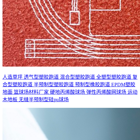
人造草坪
透气型塑胶跑道
混合型塑胶跑道
全塑型塑胶跑道
复
合型塑胶跑道
半预制型塑胶跑道
预制型橡胶跑道
EPDM塑胶
地面
篮球场材料厂家
硬地丙烯酸球场
弹性丙烯酸网球场
运动
木地板
无缝半预制型硅pu球场