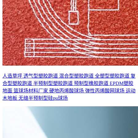
人造草坪
透气型塑胶跑道
混合型塑胶跑道
全塑型塑胶跑道
复
合型塑胶跑道
半预制型塑胶跑道
预制型橡胶跑道
EPDM塑胶
地面
篮球场材料厂家
硬地丙烯酸球场
弹性丙烯酸网球场
运动
木地板
无缝半预制型硅pu球场