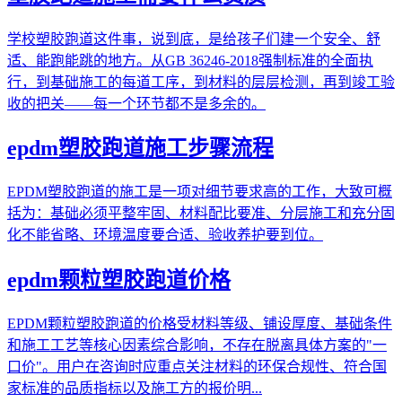
学校塑胶跑道这件事，说到底，是给孩子们建一个安全、舒
适、能跑能跳的地方。从GB 36246-2018强制标准的全面执
行，到基础施工的每道工序，到材料的层层检测，再到竣工验
收的把关——每一个环节都不是多余的。
epdm塑胶跑道施工步骤流程
EPDM塑胶跑道的施工是一项对细节要求高的工作，大致可概
括为：基础必须平整牢固、材料配比要准、分层施工和充分固
化不能省略、环境温度要合适、验收养护要到位。
epdm颗粒塑胶跑道价格
EPDM颗粒塑胶跑道的价格受材料等级、铺设厚度、基础条件
和施工工艺等核心因素综合影响，不存在脱离具体方案的"一
口价"。用户在咨询时应重点关注材料的环保合规性、符合国
家标准的品质指标以及施工方的报价明...