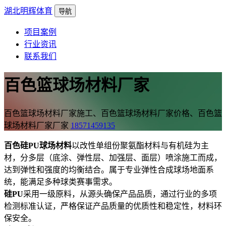
湖北明辉体育
导航
项目案例
行业资讯
联系我们
百色篮球场材料厂家
百色篮球场材料厂家施工、百色篮球场材料厂家价格、百色篮
球场材料厂家厂家
18571459135
百色硅PU球场材料
以改性单组份聚氨酯材料与有机硅为主
材，分多层（底涂、弹性层、加强层、面层）喷涂施工而成，
达到弹性和强度的均衡结合。属于专业弹性合成球场地面系
统，能满足多种球类赛事需求。
硅PU
采用一级原料，从源头确保产品品质，通过行业的多项
检测标准认证，严格保证产品质量的优质性和稳定性，材料环
保安全。