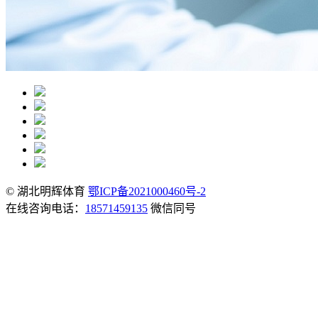
© 湖北明辉体育
鄂ICP备2021000460号-2
在线咨询电话：
18571459135
微信同号